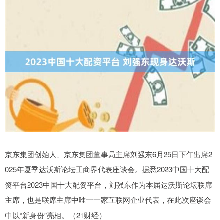
京东集团创始人、京东集团董事局主席刘强东6月25日下午出席2
025年夏季达沃斯论坛工商界代表座谈会。据悉2023中国十大配
资平台2023中国十大配资平台，刘强东作为本届达沃斯论坛联席
主席，也是联席主席中唯一一家互联网企业代表，在此次座谈会
中以“新身份”亮相。（21财经）