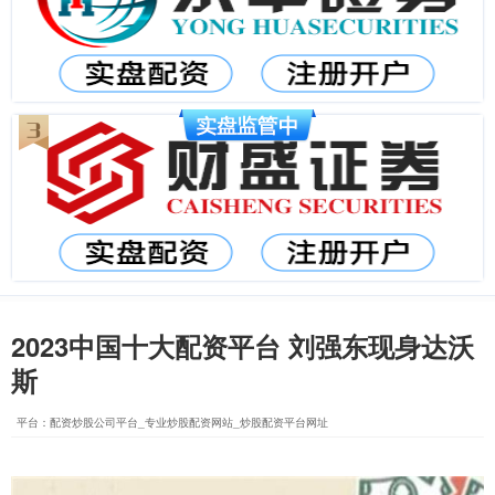
2023中国十大配资平台 刘强东现身达沃
斯
平台：配资炒股公司平台_专业炒股配资网站_炒股配资平台网址