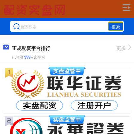
搜索
正规配资平台排行
更多
已收录
999
+家平台