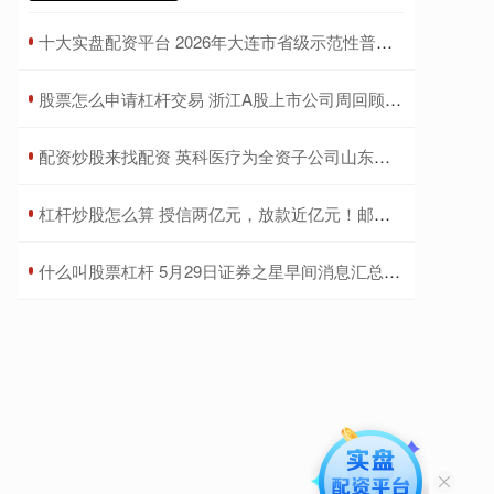
​十大实盘配资平台 2026年大连市省级示范性普通高中新生报到时间方式及咨询电话公布
​股票怎么申请杠杆交易 浙江A股上市公司周回顾（第81期）
​配资炒股来找配资 英科医疗为全资子公司山东英科提供6000万元担保，累计担保授信余额达127亿元
​杠杆炒股怎么算 授信两亿元，放款近亿元！邮储银行韶关市分行助力翁源兰花新春绽放
​什么叫股票杠杆 5月29日证券之星早间消息汇总：事关城市更新，国务院印发重磅规划