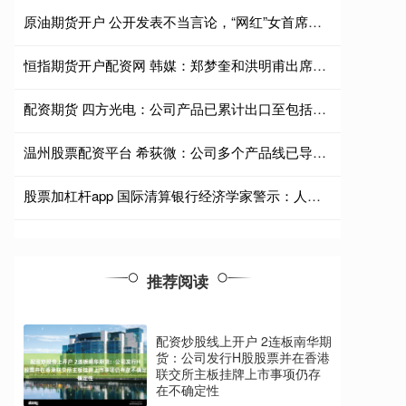
原油期货开户 公开发表不当言论，“网红”女首席被处罚
恒指期货开户配资网 韩媒：郑梦奎和洪明甫出席国会听证会，就韩国队世界杯失利致歉
配资期货 四方光电：公司产品已累计出口至包括欧洲在内的全球80多个国家和地区
温州股票配资平台 希荻微：公司多个产品线已导入小米、三星等全球头部终端厂商的供应链体系
股票加杠杆app 国际清算银行经济学家警示：人工智能热潮加大货币政策失当风险
推荐阅读
配资炒股线上开户 2连板南华期
货：公司发行H股股票并在香港
联交所主板挂牌上市事项仍存
在不确定性