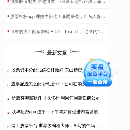
​深圳股市配资 浩瀚深度：7月30日进行路演，浦银安盛、汐泰投资等多家机构参与
​股票杠杆app 理赔当日达！暴雨来袭，广东人保财险农险估损超700万元
​可靠的线上配资网站 PDD，Token工厂必备的“超级管线”！“前店后厂一中心”布局来了！
最新文章
股票资本分配几倍杠杆最好 东山精密：公司高度重视核心物料的供应安全
股票配股怎么配 岱勒新材：公司在消费电子领域重点围绕国际客户提供装备—加工服务—加工耗材的综合服务
炒股有哪些软件可以杠杆 周同伟同志任前公示通告
联华配资app 连平：下半年如何促进内需发展
网上股票平台 世界级编程大师：AI写的代码，我一行都不看