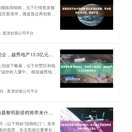
讯投顾陈雨晴称，当下行情愈发极
现百股涨停，微盘股还再创新
：配资炒股公司平台
股票型私募 激战滨江、绿城等10余房企，越秀地产13.3亿元杭州补仓
土拍落下帷幕，位于拱墅区和钱
产溢价收入囊中。 根据越秀地产
目：配资炒股公司平台
私募的股票 招商蛇口换帅，朱文凯与聂黎明新搭档将带来什么变化
（以下简称“招商蛇口”）发布
募的股票，朱文凯接任董事长，