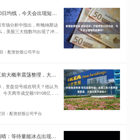
姜堰股票配资 投顾观市：沪指考验30日均线，今天会出现短线反弹吗？
今日市场分析中指出，昨晚纳斯达
18%，美股三大指数均出现了冲高
目：配资炒股公司平台
炒股融资利率 和讯投顾申睿：本周三前大概率震荡整理，大涨大跌可能性小
睿称，变盘信号或在明天？他认为
今天两市成交额19108亿，较
栏目：配资炒股公司平台
股票配资平台代理招商 和讯投顾陈雨晴：等待量能冰点出现，多看少动