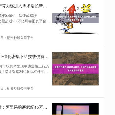
可靠配资平台 阿里超千亿押注AI 国产算力链进入需求增长新周期
涨0.46%，深证成指涨
成交额超过2.7万亿可靠配资平台，
栏目：配资炒股公司平台
股票杠杆平仓 券商晨会精华：9月产业催化密集下科技或仍有表现
8月市场总体呈现单边震荡上行态
月累计涨超24%股票杠杆平
栏目：配资炒股公司平台
股票账户怎么配资 9月1日投资避雷针：阿里采购寒武纪15万片GPU的消息不实