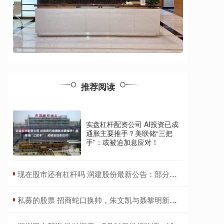
推荐阅读
实盘杠杆配资公司 AI投资已成
通胀主要推手？美联储“三把
手”：或被迫加息应对！
​现在股市还有杠杆吗 润建股份最新公告：部分董事、高管拟减持185万股股份
​私募的股票 招商蛇口换帅，朱文凯与聂黎明新搭档将带来什么变化