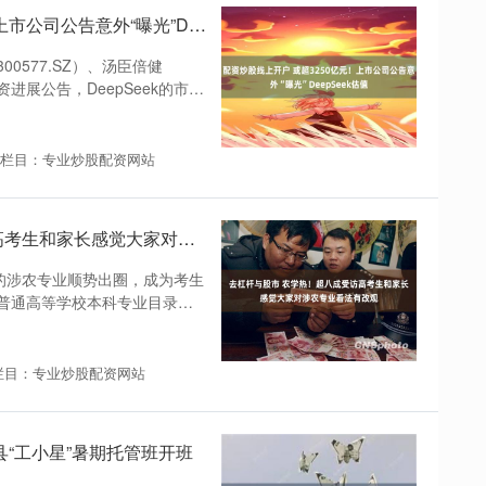
配资炒股线上开户 或超3250亿元！上市公司公告意外“曝光”DeepSeek估值
0577.SZ）、汤臣倍健
资进展公告，DeepSeek的市场
栏目：专业炒股配资网站
去杠杆与股市 农学热！超八成受访高考生和家长感觉大家对涉农专业看法有改观
的涉农专业顺势出圈，成为考生
普通高等学校本科专业目录
栏目：专业炒股配资网站
县“工小星”暑期托管班开班