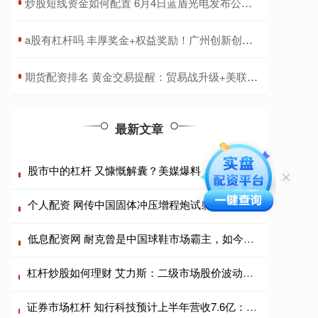
​炒股短线资金如何配置 6月4日蓝盾光电发布公告，股东减持195.85万股
​a股有杠杆吗 丰厚奖金+权益奖励！广州创新创业大赛港澳台赛启动报名
​期货配资排名 黄金交易提醒：贸易战升级+美联储“放水”信号，金价继续“高歌猛进”，2026年直奔5000美元？
最新文章
股市中的杠杆 又慷慨解囊？美媒爆料：马斯克计划斥巨资助力共和党中期选举
个人配资 网传中国固体冲压增程炮试射成功，一炮打150公里，真的假的？
低息配资网 耐克曾是中国球鞋市场霸主，如今销售额下滑 30%
杠杆炒股如何理财 艾力斯：二级市场股价波动受宏观经济、行业政策、市场情绪等多重因素影响
证券市场杠杆 知行科技预计上半年营收7.6亿：亏5388万 市值8亿 总裁蒋京芳离职