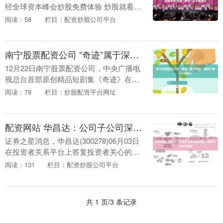
经全球资本峰会炒股免费体验 炒股就看金
麒麟分析师研报，权威，专业，及时，全
阅读：58
栏目：配资炒股公司平台
面，助您挖掘潜力主题机会！ 7月16日，
由新....
南宁股票配资公司 “奇迹”属于深圳，更属于每一个深圳人
12月22日南宁股票配资公司，中央广播电
视总台首部原创精品短剧集《奇迹》在
CCTV-1黄金档首播。这部以深圳经济特区
阅读：78
栏目：炒股配资平台网址
发展历程中的人与事为原型和素材、讲述
中国式现....
配资网站 华昌达：公司子公司深圳华富达经营正有序开展中
证券之星消息，华昌达(300278)06月03日
在投资者关系平台上答复投资者关心的问
题。 投资者提问：尊敬的董秘，你好！贵
阅读：131
栏目：配资炒股公司平台
公司的子公司华富达目前经营情况如何？
其....
共 1 页/3 条记录