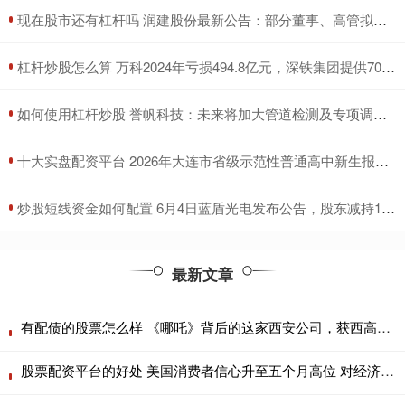
​现在股市还有杠杆吗 润建股份最新公告：部分董事、高管拟减持185万股股份
​杠杆炒股怎么算 万科2024年亏损494.8亿元，深铁集团提供70亿元借款支持偿债
​如何使用杠杆炒股 誉帆科技：未来将加大管道检测及专项调查相关的研发项目投入
​十大实盘配资平台 2026年大连市省级示范性普通高中新生报到时间方式及咨询电话公布
​炒股短线资金如何配置 6月4日蓝盾光电发布公告，股东减持195.85万股
最新文章
有配债的股票怎么样 《哪吒》背后的这家西安公司，获西高投千万级押注
股票配资平台的好处 美国消费者信心升至五个月高位 对经济前景看法改善